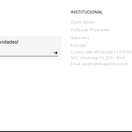
INSTITUCIONAL
Quem Somos
Política de Privacidade
Segurança
vidades!
Entregas
Compre pelo Whatsapp 11 97094
SAC: Whatsapp 11 2297-4062
Email: sac@sipelmagazine.com.br