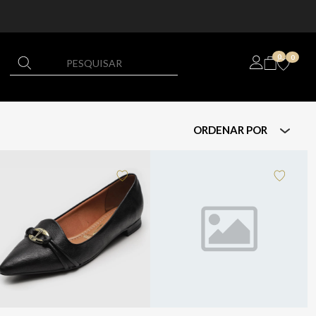
0
0
ORDENAR POR