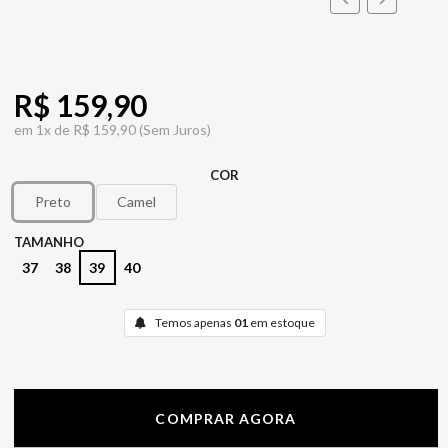
R$ 159,90
em
1x de
R$ 159,90
(Sem Juros)
COR
Preto
Camel
TAMANHO
37
38
39
40
Temos apenas
01
em estoque
COMPRAR AGORA