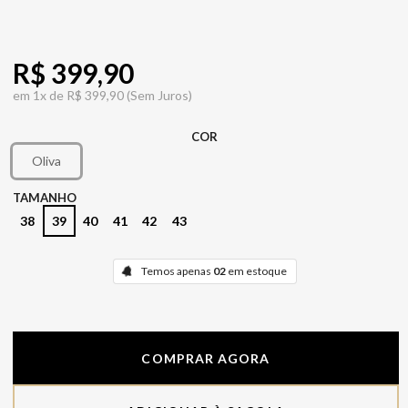
R$ 399,90
em
1x de
R$ 399,90
(Sem Juros)
COR
Oliva
TAMANHO
38
39
40
41
42
43
Temos apenas
02
em estoque
COMPRAR AGORA