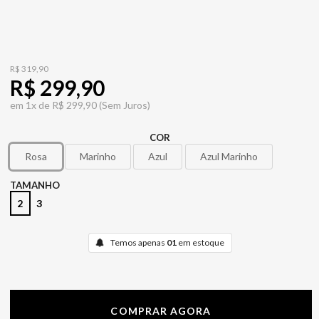
R$ 319,90
R$ 299,90
em
1x de
R$ 299,90
(Sem Juros)
COR
Rosa
Marinho
Azul
Azul Marinho
TAMANHO
2
3
Temos apenas
01
em estoque
COMPRAR AGORA