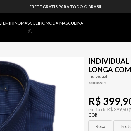
FRETE GRÁTIS PARA TODO O BRASIL
L
FEMININO
MASCULINO
MODA MASCULINA
INDIVIDUA
LONGA COM
Individual
5301082402
R$ 399,9
em
1x de
R$ 399,90
(
COR
Rosa
Pret