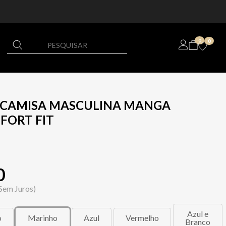
0
0
L CAMISA MASCULINA MANGA
FORT FIT
0
Sem Juros)
Azul e
o
Marinho
Azul
Vermelho
Branco