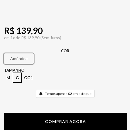
R$ 139,90
em
1x de
R$ 139,90
(Sem Juros)
COR
Amêndoa
TAMANHO
M
G
GG1
Temos apenas
02
em estoque
COMPRAR AGORA