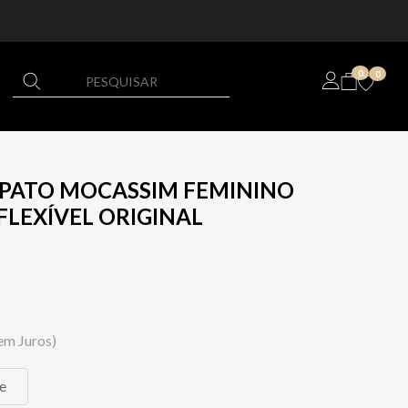
0
0
APATO MOCASSIM FEMININO
LEXÍVEL ORIGINAL
em Juros)
e