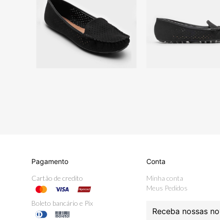
Pagamento
Conta
Cartão de credito
Minha conta
Meus Pedidos
Boleto bancário e Pix
Receba nossas no