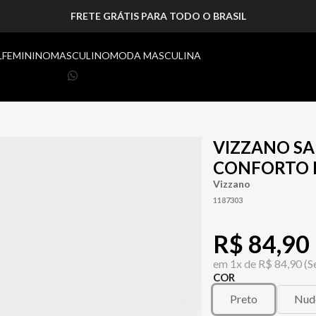
FRETE GRÁTIS PARA TODO O BRASIL
L
FEMININO
MASCULINO
MODA MASCULINA
VIZZANO S
CONFORTO F
Vizzano
1187303
R$ 84,90
em
1x de
R$ 84,90
(S
COR
Preto
Nud